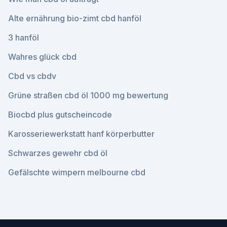
Alte ernährung bio-zimt cbd hanföl
3 hanföl
Wahres glück cbd
Cbd vs cbdv
Grüne straßen cbd öl 1000 mg bewertung
Biocbd plus gutscheincode
Karosseriewerkstatt hanf körperbutter
Schwarzes gewehr cbd öl
Gefälschte wimpern melbourne cbd