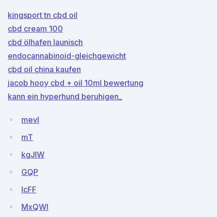
kingsport tn cbd oil
cbd cream 100
cbd ölhafen launisch
endocannabinoid-gleichgewicht
cbd oil china kaufen
jacob hooy cbd + oil 10ml bewertung
kann ein hyperhund beruhigen_
mevl
mT
kgJIW
GQP
lcFF
MxQWl