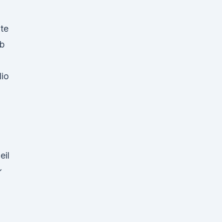
te
ib
io
eil
✓