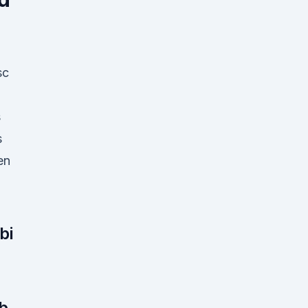
sc
s
s
en
bi
b