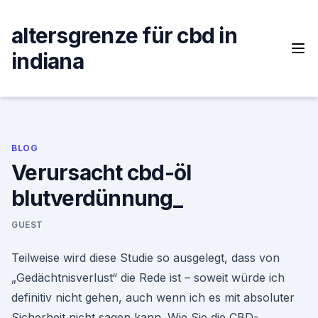
Skip
to
altersgrenze für cbd in
content
indiana
BLOG
Verursacht cbd-öl
blutverdünnung_
GUEST
Teilweise wird diese Studie so ausgelegt, dass von
„Gedächtnisverlust“ die Rede ist – soweit würde ich
definitiv nicht gehen, auch wenn ich es mit absoluter
Sicherheit nicht sagen kann. Wie Sie die CBD-