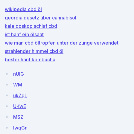
wikipedia cbd öl
georgia gesetz über cannabisöl
kaleidoskop schlaf cbd
ist hanf ein ölsaat
wie man cbd öltropfen unter der zunge verwendet
strahlender himmel cbd öl
bester hanf kombucha
nUlG
WM
ukZqL
UKwE
MSZ
IwqGn