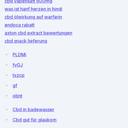
cbd vapensaft 600mg
was ist hanf herzen in hindi
cbd ölwirkung auf warfarin
endoca rabatt
axton cbd extract bewertungen
cbd snack lieferung
PLDMi
fvGJ
txzcp
gf
obnt
Cbd in badewasser
Cbd gut für glaukom