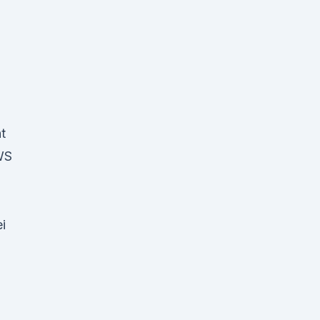
t
WS
i