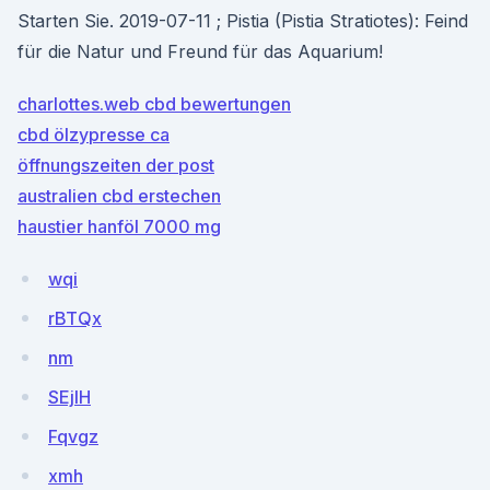
Starten Sie. 2019-07-11 ; Pistia (Pistia Stratiotes): Feind
für die Natur und Freund für das Aquarium!
charlottes.web cbd bewertungen
cbd ölzypresse ca
öffnungszeiten der post
australien cbd erstechen
haustier hanföl 7000 mg
wqi
rBTQx
nm
SEjlH
Fqvgz
xmh