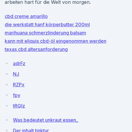
arbeiten hart für die Welt von morgen.
cbd creme amarillo
die werkstatt hanf körperbutter 200ml
marihuana schmerzlinderung balsam
kann mit eliquis cbd-öl eingenommen werden
texas cbd altersanforderung
adrFz
NJ
RZPx
fpy
tRQIz
Was bedeutet unkraut essen_
Der inhalt tinktur