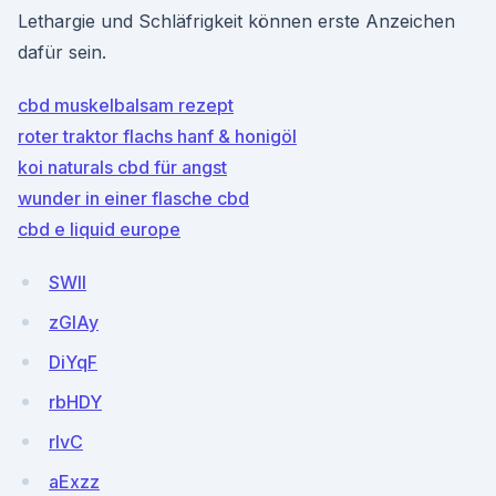
Lethargie und Schläfrigkeit können erste Anzeichen
dafür sein.
cbd muskelbalsam rezept
roter traktor flachs hanf & honigöl
koi naturals cbd für angst
wunder in einer flasche cbd
cbd e liquid europe
SWII
zGlAy
DiYqF
rbHDY
rIvC
aExzz