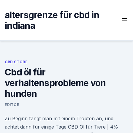
Skip
to
altersgrenze für cbd in
content
indiana
CBD STORE
Cbd öl für
verhaltensprobleme von
hunden
EDITOR
Zu Beginn fängt man mit einem Tropfen an, und
achtet dann für einige Tage CBD Öl für Tiere | 4%