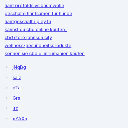
hanf prefolds vs baumwolle
geschälte hanfsamen für hunde
hanfgeschäft ripley tn
kannst du cbd online kaufen_
cbd store johnson city
wellness-gesundheitsprodukte
können sie cbd öl in rumänien kaufen
jNqBg
salz
eTa
Grs
lfz
xYAXn