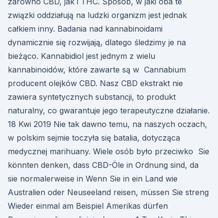
zarówno CBD, jak i THC. Sposób, w jaki oba te
związki oddziałują na ludzki organizm jest jednak
całkiem inny. Badania nad kannabinoidami
dynamicznie się rozwijają, dlatego śledzimy je na
bieżąco. Kannabidiol jest jednym z wielu
kannabinoidów, które zawarte są w Cannabium
producent olejków CBD. Nasz CBD ekstrakt nie
zawiera syntetycznych substancji, to produkt
naturalny, co gwarantuje jego terapeutyczne działanie.
18 Kwi 2019 Nie tak dawno temu, na naszych oczach,
w polskim sejmie toczyła się batalia, dotycząca
medycznej marihuany. Wiele osób było przeciwko Sie
könnten denken, dass CBD-Öle in Ordnung sind, da
sie normalerweise in Wenn Sie in ein Land wie
Australien oder Neuseeland reisen, müssen Sie streng
Wieder einmal am Beispiel Amerikas dürfen