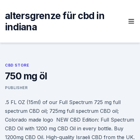
Skip
to
altersgrenze für cbd in
content
indiana
CBD STORE
750 mg öl
PUBLISHER
.5 FL OZ (15ml) of our Full Spectrum 725 mg full
spectrum CBD oil; 725mg full spectrum CBD oil;
Colorado made logo NEW CBD Edition: Full Spectrum
CBD Oil with 1200 mg CBD Oil in every bottle. Buy
1200mg CBD Oil. High-quality Israeli CBD from the UK.