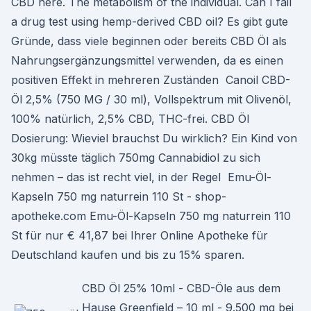
CBD here. The metabolism of the individual. Can I fail
a drug test using hemp-derived CBD oil? Es gibt gute
Gründe, dass viele beginnen oder bereits CBD Öl als
Nahrungsergänzungsmittel verwenden, da es einen
positiven Effekt in mehreren Zuständen Canoil CBD-
Öl 2,5% (750 MG / 30 ml), Vollspektrum mit Olivenöl,
100% natürlich, 2,5% CBD, THC-frei. CBD Öl
Dosierung: Wieviel brauchst Du wirklich? Ein Kind von
30kg müsste täglich 750mg Cannabidiol zu sich
nehmen – das ist recht viel, in der Regel Emu-Öl-
Kapseln 750 mg naturrein 110 St - shop-
apotheke.com Emu-Öl-Kapseln 750 mg naturrein 110
St für nur € 41,87 bei Ihrer Online Apotheke für
Deutschland kaufen und bis zu 15% sparen.
CBD Öl 25% 10ml - CBD-Öle aus dem
Hause Greenfield – 10 ml - 9.500 mg bei