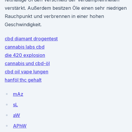
verstärkt. Außerdem besitzen Öle einen sehr niedrigen
Rauchpunkt und verbrennen in einer hohen
Geschwindigkeit.
cbd diamant drogentest
cannabis labs cbd
die 420 explosion
cannabis und cbd-öl
cbd oil vape lungen
hanföl thc gehalt
mAz
sL
aW
APhW